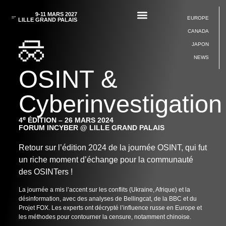
9-11 MARS 2027
EUROPE
LILLE GRAND PALAIS
CANADA
JAPON
NEWS
OSINT &
Cyberinvestigation
e
4
ÉDITION – 26 MARS 2024
FORUM INCYBER @ LILLE GRAND PALAIS
Retour sur l’édition 2024 de la journée OSINT, qui fut
un riche moment d’échange pour la communauté
des OSINTers !
La journée a mis l’accent sur les conflits (Ukraine, Afrique) et la
désinformation, avec des analyses de Bellingcat, de la BBC et du
Projet FOX. Les experts ont décrypté l’influence russe en Europe et
les méthodes pour contourner la censure, notamment chinoise.